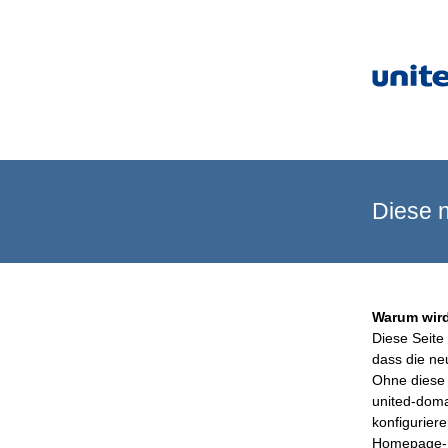
Diese n
Warum wird
Diese Seite 
dass die ne
Ohne diese 
united-doma
konfigurier
Homepage-B