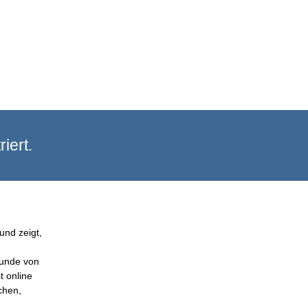
iert.
und zeigt,
Kunde von
t online
chen,